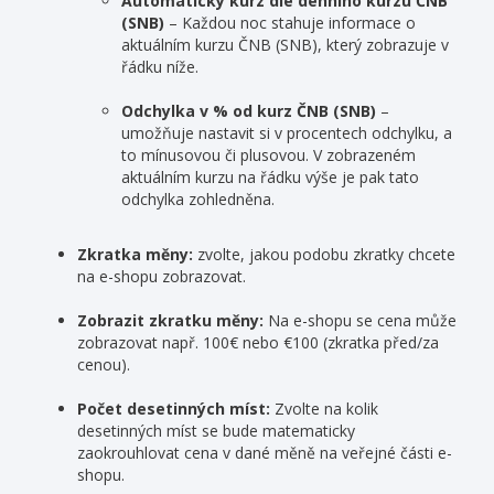
Automatický kurz dle denního kurzu ČNB
(SNB)
– Každou noc stahuje informace o
aktuálním kurzu ČNB (SNB), který zobrazuje v
řádku níže.
Odchylka v % od kurz ČNB (SNB)
–
umožňuje nastavit si v procentech odchylku, a
to mínusovou či plusovou. V zobrazeném
aktuálním kurzu na řádku výše je pak tato
odchylka zohledněna.
Zkratka měny:
zvolte, jakou podobu zkratky chcete
na e-shopu zobrazovat.
Zobrazit zkratku měny:
Na e-shopu se cena může
zobrazovat např. 100€ nebo €100 (zkratka před/za
cenou).
Počet desetinných míst:
Zvolte na kolik
desetinných míst se bude matematicky
zaokrouhlovat cena v dané měně na veřejné části e-
shopu.